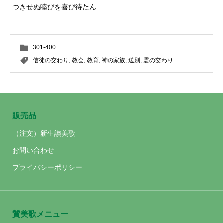
つきせぬ睦びを喜び待たん
301-400
信徒の交わり
,
教会
,
教育
,
神の家族
,
送別
,
霊の交わり
販売品
（注文）新生讃美歌
お問い合わせ
プライバシーポリシー
賛美歌メニュー