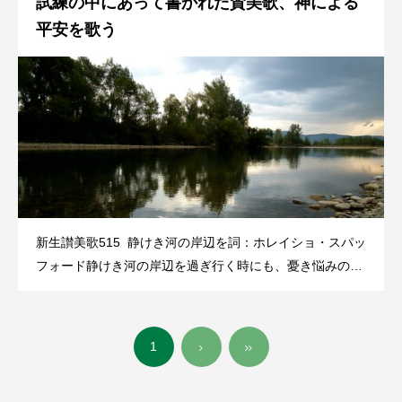
試練の中にあって書かれた賛美歌、神による
ト・ビーチャー・ストウ （Harriet Beecher Stowe）（1
平安を歌う
新生讃美歌515 静けき河の岸辺を詞：ホレイショ・スパッ
フォード静けき河の岸辺を過ぎ行く時にも、憂き悩みの荒
海を渡り行く折りにも、心安し、神によりて、安し。（新
生讃美歌515)数多くの賛美歌の中で、この賛美歌程静けさ
を歌ったものはない。然し、此の最も
1