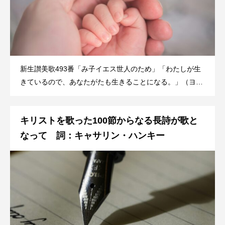
新生讃美歌493番「み子イエス世人のため」「わたしが生
きているので、あなたがたも生きることになる。」（ヨハ
ネ14:19b)ビル・ゲイサー（Bill Gaither, 1936〜）とグロリ
ア・シッカル（Gloria Sickal, 1942〜）は、インディアナ
キリストを歌った100節からなる長詩が歌と
州アンダーソン大学卒業後、故郷
なって 詞：キャサリン・ハンキー