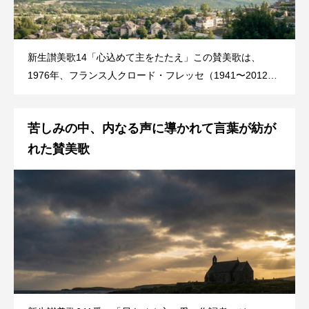
新生讃美歌14「心込めて主をたたえ」この賛美歌は、
1976年、フランス人クロード・フレッセ（1941〜2012）
とアラン・ベルジェーズ（？）によって作られた。歌詞は
詩編9編に基づいている。クロード・フレッセは、ベルサ
苦しみの中、内なる声に導かれて言葉が紡が
イユの生まれで音楽教師であった。後に、福音歌手・改革
れた賛美歌