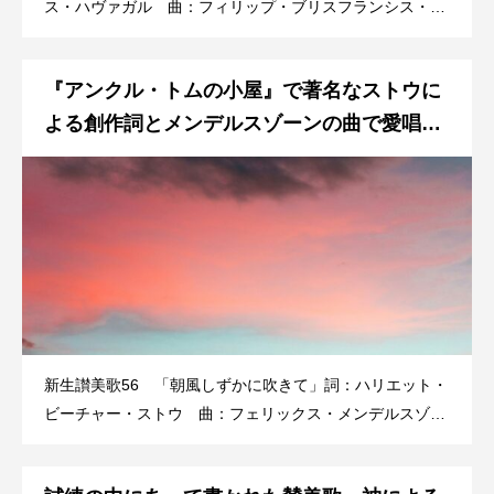
ス・ハヴァガル 曲：フィリップ・ブリスフランシス・ハ
ヴァガル（Frances Ridley Havergal、1836~1879)）は神
童と呼ばれるべきかも知れない。4歳にして聖書を暗記し
『アンクル・トムの小屋』で著名なストウに
始め、7歳にして詩を書き、ピアノや声楽も賜物
よる創作詞とメンデルスゾーンの曲で愛唱さ
れている「朝風しずかに吹きて」
新生讃美歌56 「朝風しずかに吹きて」詞：ハリエット・
ビーチャー・ストウ 曲：フェリックス・メンデルスゾー
ン（『無言歌』〈慰め〉）一年間で30万部売れた『アンク
ル・トムの小屋』（1852）で一躍有名になったハリエッ