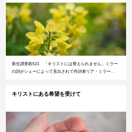
新生讃美歌521 「キリストには替えられません」ミラー
の詞がシェーによって見出されて作詞者リア・ミラー
（Rhea Florence Miller,1894-1966）は1912年、高校卒業
時にバプテスト教会の会員となり、1917年にハワード・ミ
キリストにある希望を受けて
ラー牧師と結婚。ハワードは結婚する一週間前にバプ