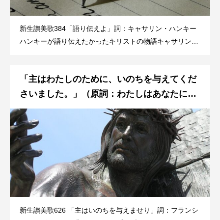
新生讃美歌384「語り伝えよ」詞：キャサリン・ハンキー
ハンキーが語り伝えたかったキリストの物語キャサリン・
ハンキーは30才の時、重病に罹った。長い闘病生活がやっ
と快復期に向かった1866年、彼女はキリストを歌った長い
「主はわたしのために、いのちを与えてくだ
詩を書いた。最初「求められた物語」と題する第1部を書
き、同年遅く、ま
さいました。」（原詞：わたしはあなたにい
のちを与えました。）との主からの呼びかけ
に応えて
新生讃美歌626 「主はいのちを与えませり」詞：フランシ