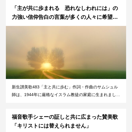
石や木の小枝の間を滑るように流れてゆく様は、静寂と穏
「主が共に歩まれる 恐れなしわれには」の
やかさそのものでした。その川はどこへ行くのでしょう
か？ その川が長い旅をしてミ
力強い信仰告白の言葉が多くの人々に希望と
勇気を与えています
新生讃美歌483「主と共に歩む」作詞・作曲のサムシュル
師は、1944年に厳格なイスラム教徒の家庭に生まれまし
た。キリスト教は邪宗であると固く信じていたため、19歳
の時、友人と共に教会を襲撃しに出かけましたが、汽車に
福音歌手シェーの証しと共に広まった賛美歌
乗り遅れそうになり、飛び乗ろうとして足を滑らせ両足に
重傷を負いました。気がついた時
「キリストには替えられません」