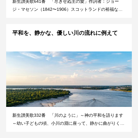
新生讃美歌641番 「尽きせぬ主の愛」作詞者：ジョー
ジ・マセソン（1842〜1906）スコットランドの裕福な商
家に生まれる。幼少期から目の疾患に悩まされ、18歳で完
全に失明。しかし、優秀であった彼はエジンバラ大学を首
平和を、静かな、優しい川の流れに例えて
席で卒業し、後に神学を学んでスコットランドの保養地イ
ンネ
新生讃美歌332番 「川のように」～神の平和を語ります
～幼い子どもの頃、小川の淵に座って、静かに曲がりくね
っていく水の流れを眺めていたことを思い出します。丸い