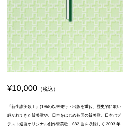
¥10,000
（税込）
『新生讃美歌Ⅰ』(1958)以来発行・出版を重ね、歴史的に歌い
継がれてきた賛美歌や、日本をはじめ各国の賛美歌、日本バプ
テスト連盟オリジナル創作賛美歌、682 曲を収録して 2003 年