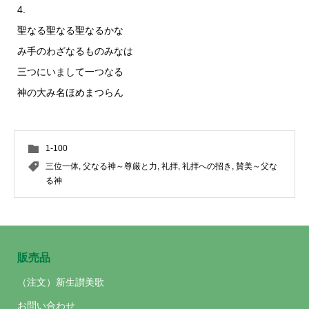
4.
聖なる聖なる聖なるかな
み手のわざなるものみなは
三つにいまして一つなる
神の大み名ほめまつらん
1-100
三位一体
,
父なる神～尊厳と力
,
礼拝
,
礼拝への招き
,
賛美～父な
る神
販売品
（注文）新生讃美歌
お問い合わせ