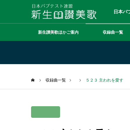
日本バ
新生讃美歌ほかご案内
収録曲一覧
収録曲一覧
５２３ 主われを愛す