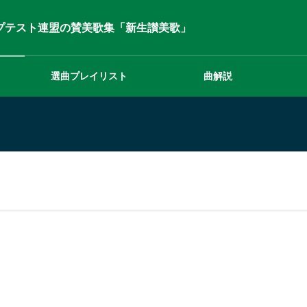
プテスト連盟の賛美歌集「新生讃美歌」
選曲プレイリスト
曲解説