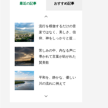
最近の記事
おすすめ記事
流行を模倣するだけの音
楽ではなく、美しさ、信
仰、神をしっかりと捉え
た歌を！
苦しみの中、内なる声に
導かれて言葉が紡がれた
賛美歌
平和を、静かな、優しい
川の流れに例えて
「主が共に歩まれる 恐
れなしわれには」の力強