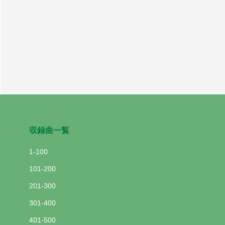
い信仰告白の言葉が多く
の人々に希望と勇気を与
えています
福音歌手シェーの証しと
共に広まった賛美歌「キ
リストには替えられませ
ん」
キリストにある希望を受
けて
収録曲一覧
キリストを歌った100節
からなる長詩が歌となっ
1-100
て 詞：キャサリン・ハ
ンキー
101-200
「主はわたしのために、
201-300
いのちを与えてください
301-400
ました。」（原詞：わた
しはあなたにいのちを与
401-500